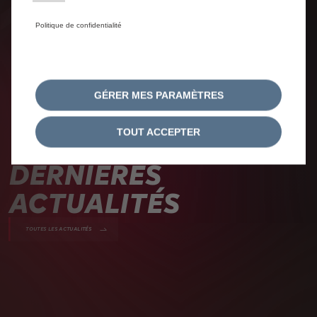
Politique de confidentialité
GÉRER MES PARAMÈTRES
TOUT ACCEPTER
N
E
W
S
D
E
R
N
I
È
R
E
S
A
C
T
U
A
L
I
T
É
S
TOUTES LES ACTUALITÉS